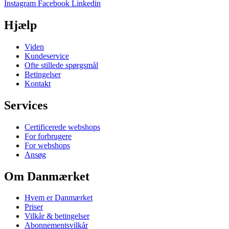
Instagram
Facebook
Linkedin
Hjælp
Viden
Kundeservice
Ofte stillede spørgsmål
Betingelser
Kontakt
Services
Certificerede webshops
For forbrugere
For webshops
Ansøg
Om Danmærket
Hvem er Danmærket
Priser
Vilkår & betingelser
Abonnementsvilkår