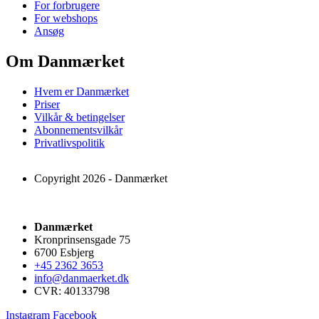
For forbrugere
For webshops
Ansøg
Om Danmærket
Hvem er Danmærket
Priser
Vilkår & betingelser
Abonnementsvilkår
Privatlivspolitik
Copyright 2026 - Danmærket
Danmærket
Kronprinsensgade 75
6700 Esbjerg
+45 2362 3653
info@danmaerket.dk
CVR: 40133798
Instagram
Facebook