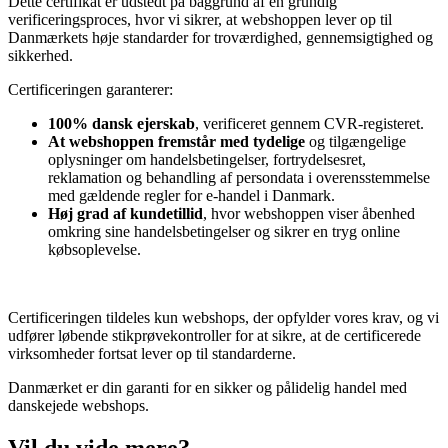
Dette certifikat er udstedt på baggrund af en grundig
verificeringsproces, hvor vi sikrer, at webshoppen lever op til
Danmærkets høje standarder for troværdighed, gennemsigtighed og
sikkerhed.
Certificeringen garanterer:
100% dansk ejerskab
, verificeret gennem CVR-registeret.
At webshoppen fremstår med tydelige
og tilgængelige
oplysninger om handelsbetingelser, fortrydelsesret,
reklamation og behandling af persondata i overensstemmelse
med gældende regler for e-handel i Danmark.
Høj grad af kundetillid
, hvor webshoppen viser åbenhed
omkring sine handelsbetingelser og sikrer en tryg online
købsoplevelse.
Certificeringen tildeles kun webshops, der opfylder vores krav, og vi
udfører løbende stikprøvekontroller for at sikre, at de certificerede
virksomheder fortsat lever op til standarderne.
Danmærket er din garanti for en sikker og pålidelig handel med
danskejede webshops.
Vil du vide mere?