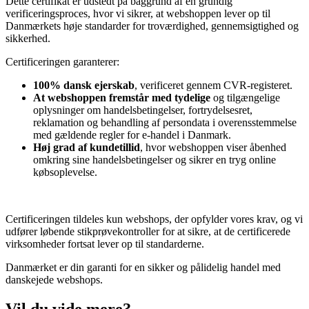
Dette certifikat er udstedt på baggrund af en grundig
verificeringsproces, hvor vi sikrer, at webshoppen lever op til
Danmærkets høje standarder for troværdighed, gennemsigtighed og
sikkerhed.
Certificeringen garanterer:
100% dansk ejerskab
, verificeret gennem CVR-registeret.
At webshoppen fremstår med tydelige
og tilgængelige
oplysninger om handelsbetingelser, fortrydelsesret,
reklamation og behandling af persondata i overensstemmelse
med gældende regler for e-handel i Danmark.
Høj grad af kundetillid
, hvor webshoppen viser åbenhed
omkring sine handelsbetingelser og sikrer en tryg online
købsoplevelse.
Certificeringen tildeles kun webshops, der opfylder vores krav, og vi
udfører løbende stikprøvekontroller for at sikre, at de certificerede
virksomheder fortsat lever op til standarderne.
Danmærket er din garanti for en sikker og pålidelig handel med
danskejede webshops.
Vil du vide mere?