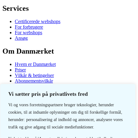
Services
Certificerede webshops
For forbrugere
For webshops
Ansøg
Om Danmærket
Hvem er Danmærket
Priser
Vilkår & betingelser
Abonnementsvilkår
Privatlivspolitik
Vi sætter pris på privatlivets fred
Copyright 2026 - Danmærket
Vi og vores forretningspartnere bruger teknologier, herunder
cookies, til at indsamle oplysninger om dig til forskellige formål,
Danmærket
herunder: personalisering af indhold og annoncer, analysere vores
Kronprinsensgade 75
trafik og give adgang til sociale mediefunktioner.
6700 Esbjerg
+45 2362 3653