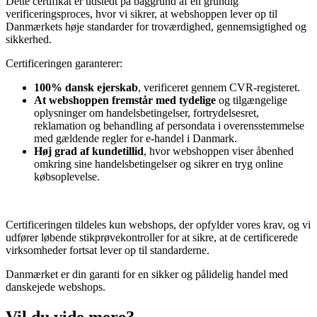
Dette certifikat er udstedt på baggrund af en grundig
verificeringsproces, hvor vi sikrer, at webshoppen lever op til
Danmærkets høje standarder for troværdighed, gennemsigtighed og
sikkerhed.
Certificeringen garanterer:
100% dansk ejerskab
, verificeret gennem CVR-registeret.
At webshoppen fremstår med tydelige
og tilgængelige
oplysninger om handelsbetingelser, fortrydelsesret,
reklamation og behandling af persondata i overensstemmelse
med gældende regler for e-handel i Danmark.
Høj grad af kundetillid
, hvor webshoppen viser åbenhed
omkring sine handelsbetingelser og sikrer en tryg online
købsoplevelse.
Certificeringen tildeles kun webshops, der opfylder vores krav, og vi
udfører løbende stikprøvekontroller for at sikre, at de certificerede
virksomheder fortsat lever op til standarderne.
Danmærket er din garanti for en sikker og pålidelig handel med
danskejede webshops.
Vil du vide mere?