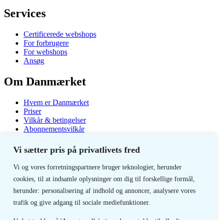
Services
Certificerede webshops
For forbrugere
For webshops
Ansøg
Om Danmærket
Hvem er Danmærket
Priser
Vilkår & betingelser
Abonnementsvilkår
Privatlivspolitik
Vi sætter pris på privatlivets fred
Copyright 2026 - Danmærket
Vi og vores forretningspartnere bruger teknologier, herunder
cookies, til at indsamle oplysninger om dig til forskellige formål,
Danmærket
herunder: personalisering af indhold og annoncer, analysere vores
Kronprinsensgade 75
trafik og give adgang til sociale mediefunktioner.
6700 Esbjerg
+45 2362 3653