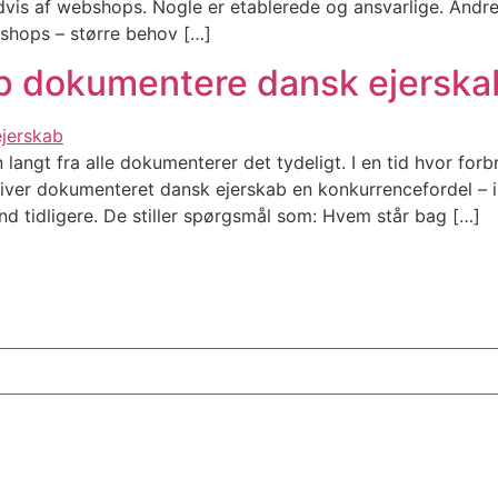
is af webshops. Nogle er etablerede og ansvarlige. Andre 
ebshops – større behov […]
op dokumentere dansk ejerska
ngt fra alle dokumenterer det tydeligt. I en tid hvor forb
ver dokumenteret dansk ejerskab en konkurrencefordel – ik
nd tidligere. De stiller spørgsmål som: Hvem står bag […]