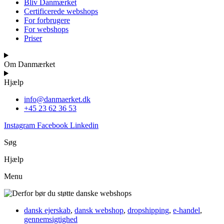
Bliv Danmærket
Certificerede webshops
For forbrugere
For webshops
Priser
Om Danmærket
Hjælp
info@danmaerket.dk
+45 23 62 36 53
Instagram
Facebook
Linkedin
Søg
Hjælp
Menu
dansk ejerskab
,
dansk webshop
,
dropshipping
,
e-handel
,
gennemsigtighed